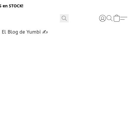
S en STOCK!
El Blog de Yumbi ✍️